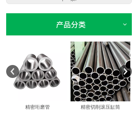
产品分类
精密珩磨管
精密切削滚压缸筒