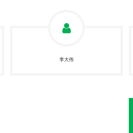
李大伟​​​​​​​