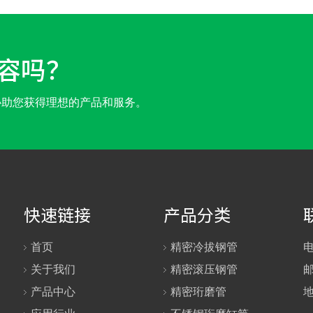
容吗？
协助您获得理想的产品和服务。
快速链接
产品分类
首页
精密冷拔钢管
电
关于我们
精密滚压钢管
产品中心
精密珩磨管