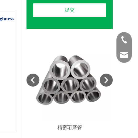
提交
hness
1350616
2593900
精密珩磨管