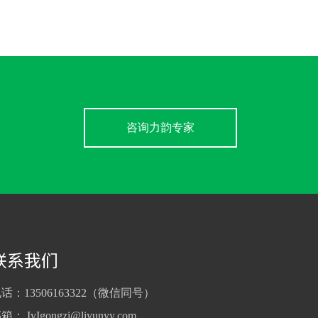
咨询力韵专家
联系我们
话：13506163322（微信同号）
邮箱：
IyIgongzi@liyunyy.com