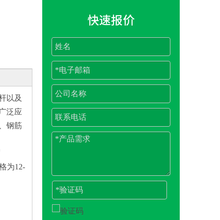
快速报价
杆以及
广泛应
、钢筋
度
格为12-