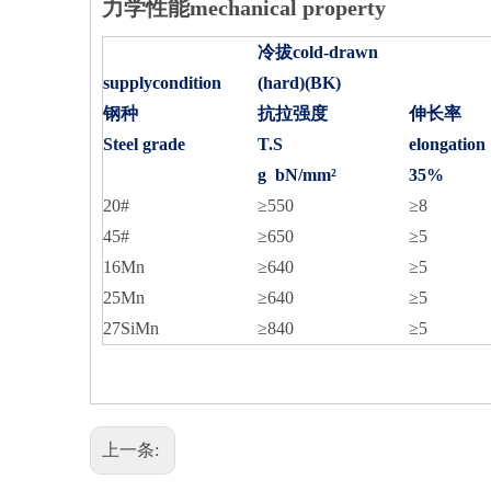
力学性能mechanical property
冷拔cold-drawn
supplycondition
(hard)(BK)
钢种
抗拉强度
伸长率
Steel grade
T.S
elongation
g bN/mm²
35%
20#
≥550
≥8
45#
≥650
≥5
16Mn
≥640
≥5
25Mn
≥640
≥5
27SiMn
≥840
≥5
上一条: