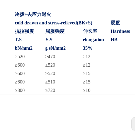
冷拨+去应力退火
cold drawn and stress-relieved(BK+S)
硬度
抗拉强度
屈服强度
伸长率
Hardness
T.S
Y.S
elongation
HB
bN/mm2
g sN/mm2
35%
≥520
≥470
≥12
≥600
≥520
≥12
≥600
≥520
≥15
精密冷拔钢管
≥600
≥510
≥15
≥800
≥720
≥10