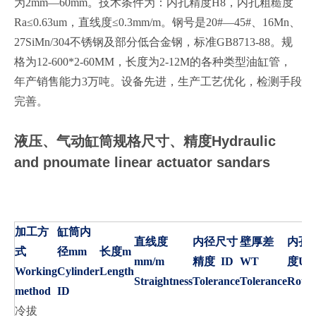
为2mm—60mm。技术条件为：内孔精度H8，内孔粗糙度
Ra≤0.63um，直线度≤0.3mm/m。钢号是20#—45#、16Mn、
27SiMn/304不锈钢及部分低合金钢，标准GB8713-88。规
格为12-600*2-60MM，长度为2-12M的各种类型油缸管，
年产销售能力3万吨。设备先进，生产工艺优化，检测手段
完善。
液压、气动缸筒规格尺寸、精度Hydraulic
and
pnoumate
linear
actuator
sandars
加工方
缸筒内
直线度
内径尺寸
壁厚差
内孔
式
径mm
长度m
mm/m
精度 ID
WT
度Um
Working
Cylinder
Length
Straightness
Tolerance
Tolerance
Roug
method
ID
冷拔