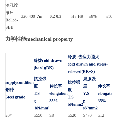
深孔镗-
滚压
320-400
7m
0.2-0.3
H8-H9
±8%
≤0.4
Rolled-
SBB
力学性能mechanical property
冷拨+去应力退火
冷拔cold-drawn
cold drawn and stress-
(hard)(BK)
relieved(BK+S)
抗拉强
屈服强
supplycondition
抗拉强
度
伸长率
度
伸长率
钢种
度
T.S
elongation
Y.S
elongation
Steel grade
T.S
g
35%
g
35%
bN/mm2
bN/mm²
sN/mm2
20#
≥550
≥8
≥520
≥470
≥12